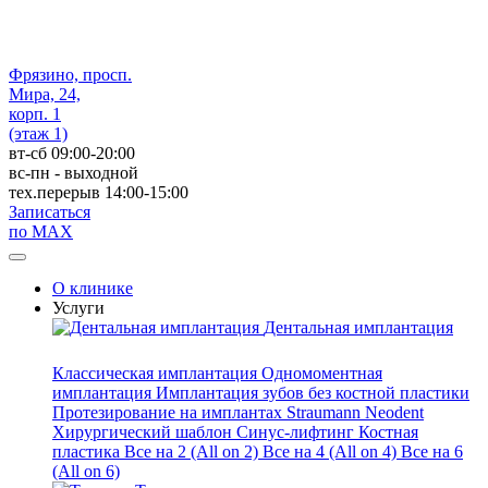
Фрязино, просп.
Мира, 24,
корп. 1
(этаж 1)
вт-сб 09:00-20:00
вс-пн - выходной
тех.перерыв 14:00-15:00
Записаться
по MAX
О клинике
Услуги
Дентальная имплантация
Классическая имплантация
Одномоментная
имплантация
Имплантация зубов без костной пластики
Протезирование на имплантах
Straumann
Neodent
Хирургический шаблон
Синус-лифтинг
Костная
пластика
Все на 2 (All on 2)
Все на 4 (All on 4)
Все на 6
(All on 6)