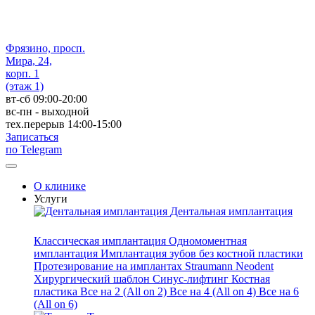
Фрязино, просп.
Мира, 24,
корп. 1
(этаж 1)
вт-сб 09:00-20:00
вс-пн - выходной
тех.перерыв 14:00-15:00
Записаться
по Telegram
О клинике
Услуги
Дентальная имплантация
Классическая имплантация
Одномоментная
имплантация
Имплантация зубов без костной пластики
Протезирование на имплантах
Straumann
Neodent
Хирургический шаблон
Синус-лифтинг
Костная
пластика
Все на 2 (All on 2)
Все на 4 (All on 4)
Все на 6
(All on 6)